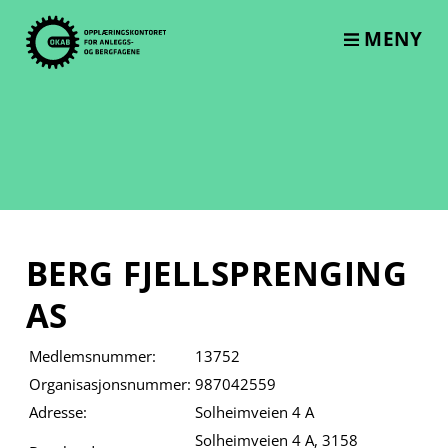
Skip
to
MENY
content
BERG FJELLSPRENGING
AS
Medlemsnummer:
13752
Organisasjonsnummer:
987042559
Adresse:
Solheimveien 4 A
Solheimveien 4 A, 3158