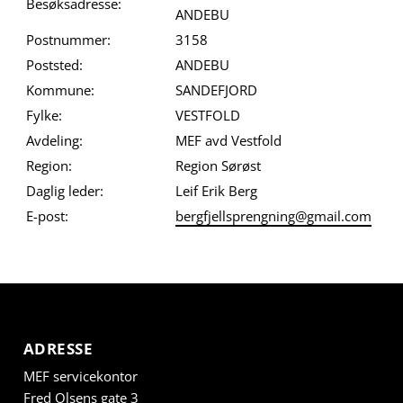
Besøksadresse:
ANDEBU
Postnummer:
3158
Poststed:
ANDEBU
Kommune:
SANDEFJORD
Fylke:
VESTFOLD
Avdeling:
MEF avd Vestfold
Region:
Region Sørøst
Daglig leder:
Leif Erik Berg
E-post:
bergfjellsprengning@gmail.com
ADRESSE
MEF servicekontor
Fred Olsens gate 3