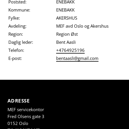
Poststed:
ENEBAKK
Kommune:
ENEBAKK
Fylke:
AKERSHUS
Avdeling:
MEF avd Oslo og Akershus
Region:
Region Øst
Daglig leder:
Bent Aasli
Telefon:
+4764925196
E-post:
bentaasli@gmail.com
ADRESSE
MEF servicekontor
Fred Olsens gate 3
0152 Oslo