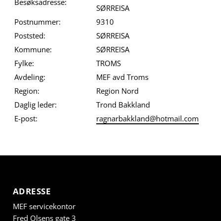
Besøksadresse:
SØRREISA
Postnummer:
9310
Poststed:
SØRREISA
Kommune:
SØRREISA
Fylke:
TROMS
Avdeling:
MEF avd Troms
Region:
Region Nord
Daglig leder:
Trond Bakkland
E-post:
ragnarbakkland@hotmail.com
ADRESSE
MEF servicekontor
Fred Olsens gate 3