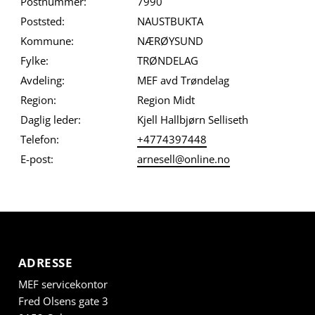
Postnummer:
7990
Poststed:
NAUSTBUKTA
Kommune:
NÆRØYSUND
Fylke:
TRØNDELAG
Avdeling:
MEF avd Trøndelag
Region:
Region Midt
Daglig leder:
Kjell Hallbjørn Selliseth
Telefon:
+4774397448
E-post:
arnesell@online.no
ADRESSE
MEF servicekontor
Fred Olsens gate 3