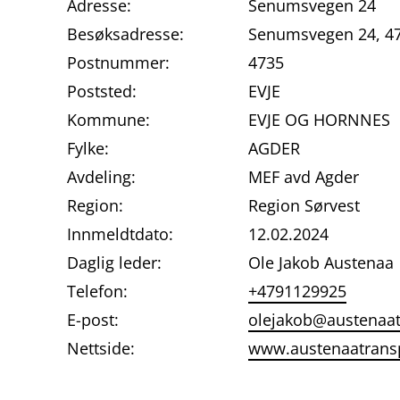
Adresse:
Senumsvegen 24
Besøksadresse:
Senumsvegen 24, 47
Postnummer:
4735
Poststed:
EVJE
Kommune:
EVJE OG HORNNES
Fylke:
AGDER
Avdeling:
MEF avd Agder
Region:
Region Sørvest
Innmeldtdato:
12.02.2024
Daglig leder:
Ole Jakob Austenaa
Telefon:
+4791129925
E-post:
olejakob@austenaat
Nettside:
www.austenaatrans