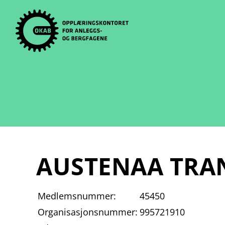
Skip
to
content
AUSTENAA TRA
Medlemsnummer:
45450
Organisasjonsnummer:
995721910