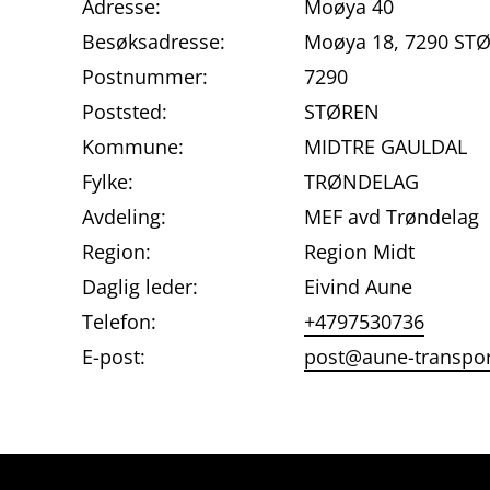
Adresse:
Moøya 40
Besøksadresse:
Moøya 18, 7290 ST
Postnummer:
7290
Poststed:
STØREN
Kommune:
MIDTRE GAULDAL
Fylke:
TRØNDELAG
Avdeling:
MEF avd Trøndelag
Region:
Region Midt
Daglig leder:
Eivind Aune
Telefon:
+4797530736
E-post:
post@aune-transpor