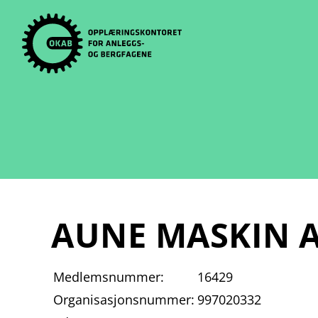
Skip
to
content
AUNE MASKIN 
Medlemsnummer:
16429
Organisasjonsnummer:
997020332