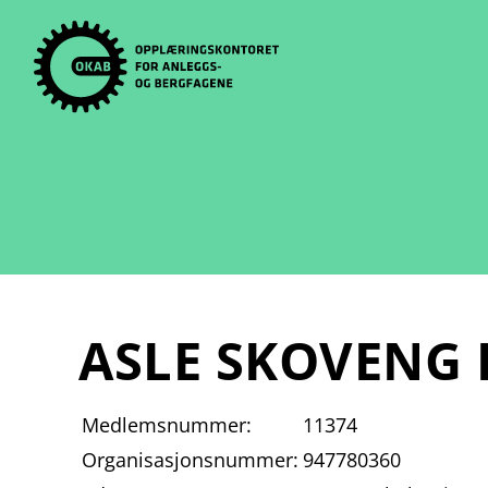
Skip
to
content
ASLE SKOVENG 
Medlemsnummer:
11374
Organisasjonsnummer:
947780360