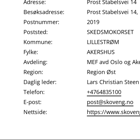
Adresse:
Prost Stabelsvei 14
Besøksadresse:
Prost Stabelsvei 1
Postnummer:
2019
Poststed:
SKEDSMOKORSET
Kommune:
LILLESTRØM
Fylke:
AKERSHUS
Avdeling:
MEF avd Oslo og Ak
Region:
Region Øst
Daglig leder:
Lars Christian Steen
Telefon:
+4764835100
E-post:
post@skoveng.no
Nettside:
https://www.skoven