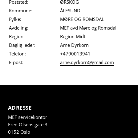
Poststed:
ØRSKOG
Kommune:
ÅLESUND
Fylke:
MØRE OG ROMSDAL
Avdeling:
MEF avd Møre og Romsdal
Region:
Region Midt
Daglig leder:
Arne Dyrkorn
Telefon:
+4790013941
E-post:
arne.dyrkorn@gmail.com
ADRESSE
MEF servicekontor
Fred Olsens gate 3
0152 Oslo