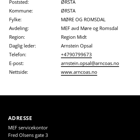
Poststed:
ØRSTA
Kommune:
ØRSTA
Fylke:
MØRE OG ROMSDAL
Avdeling:
MEF avd Møre og Romsdal
Region:
Region Midt
Daglig leder:
Arnstein Opsal
Telefon:
+4790799673
E-post:
arnstein.opsal@arncoas.no
Nettside:
www.arncoas.no
ADRESSE
MEF servicekontor
Fred Olsens gate 3