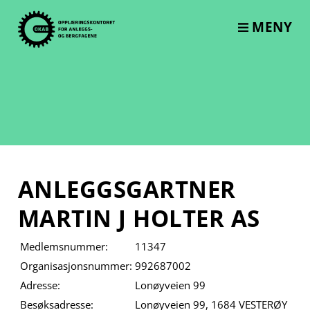
Skip
to
MENY
content
ANLEGGSGARTNER
MARTIN J HOLTER AS
Medlemsnummer:
11347
Organisasjonsnummer:
992687002
Adresse:
Lonøyveien 99
Besøksadresse:
Lonøyveien 99, 1684 VESTERØY