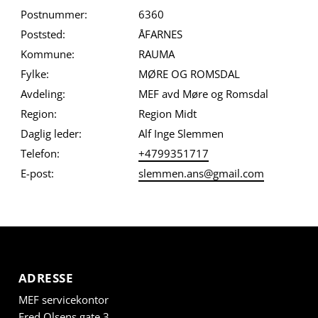
Postnummer:
6360
Poststed:
ÅFARNES
Kommune:
RAUMA
Fylke:
MØRE OG ROMSDAL
Avdeling:
MEF avd Møre og Romsdal
Region:
Region Midt
Daglig leder:
Alf Inge Slemmen
Telefon:
+4799351717
E-post:
slemmen.ans@gmail.com
ADRESSE
MEF servicekontor
Fred Olsens gate 3