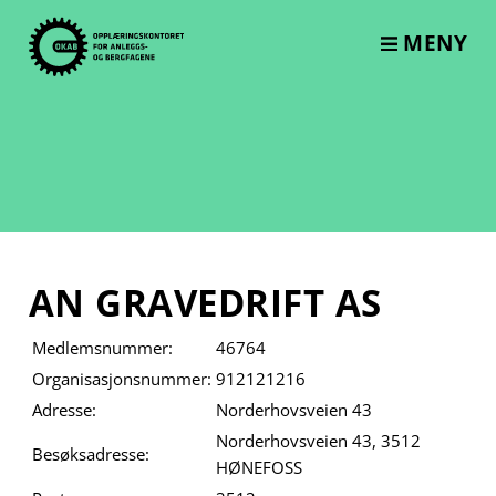
Skip
to
MENY
content
AN GRAVEDRIFT AS
Medlemsnummer:
46764
Organisasjonsnummer:
912121216
Adresse:
Norderhovsveien 43
Norderhovsveien 43, 3512
Besøksadresse:
HØNEFOSS