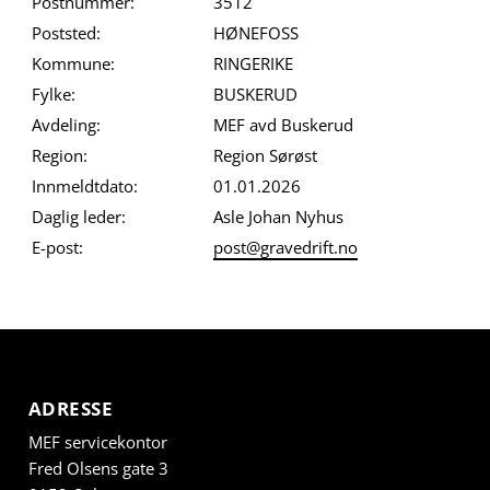
Postnummer:
3512
Poststed:
HØNEFOSS
Kommune:
RINGERIKE
Fylke:
BUSKERUD
Avdeling:
MEF avd Buskerud
Region:
Region Sørøst
Innmeldtdato:
01.01.2026
Daglig leder:
Asle Johan Nyhus
E-post:
post@gravedrift.no
ADRESSE
MEF servicekontor
Fred Olsens gate 3