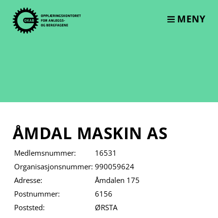
Skip
to
MENY
content
ÅMDAL MASKIN AS
Medlemsnummer:
16531
Organisasjonsnummer:
990059624
Adresse:
Åmdalen 175
Postnummer:
6156
Poststed:
ØRSTA