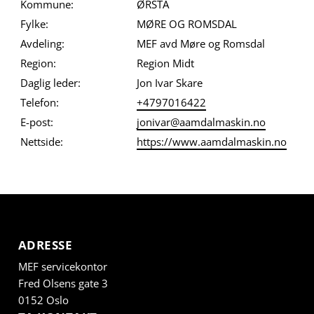
Kommune:
ØRSTA
Fylke:
MØRE OG ROMSDAL
Avdeling:
MEF avd Møre og Romsdal
Region:
Region Midt
Daglig leder:
Jon Ivar Skare
Telefon:
+4797016422
E-post:
jonivar@aamdalmaskin.no
Nettside:
https://www.aamdalmaskin.no
ADRESSE
MEF servicekontor
Fred Olsens gate 3
0152 Oslo