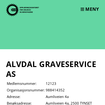
Skip
to
MENY
content
ALVDAL GRAVESERVICE
AS
Medlemsnummer:
12123
Organisasjonsnummer:
988414352
Adresse:
Aumliveien 4a
Besøksadresse:
Aumliveien 4a, 2500 TYNSET