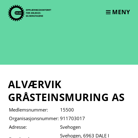
Skip
to
MENY
content
ALVÆRVIK
GRÅSTEINSMURING AS
Medlemsnummer:
15500
Organisasjonsnummer:
911703017
Adresse:
Svehogen
Svehogen, 6963 DALE I