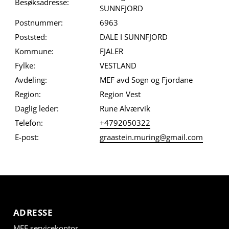
Besøksadresse:
SUNNFJORD
Postnummer:
6963
Poststed:
DALE I SUNNFJORD
Kommune:
FJALER
Fylke:
VESTLAND
Avdeling:
MEF avd Sogn og Fjordane
Region:
Region Vest
Daglig leder:
Rune Alværvik
Telefon:
+4792050322
E-post:
graastein.muring@gmail.com
ADRESSE
MEF servicekontor