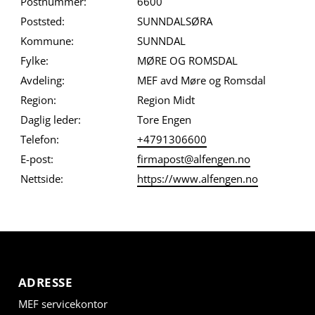
Postnummer:
6600
Poststed:
SUNNDALSØRA
Kommune:
SUNNDAL
Fylke:
MØRE OG ROMSDAL
Avdeling:
MEF avd Møre og Romsdal
Region:
Region Midt
Daglig leder:
Tore Engen
Telefon:
+4791306600
E-post:
firmapost@alfengen.no
Nettside:
https://www.alfengen.no
ADRESSE
MEF servicekontor