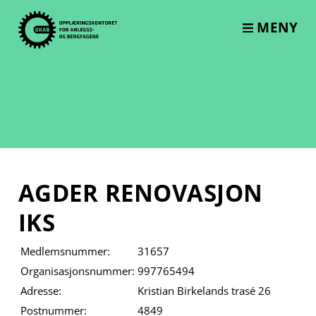
Skip
to
MENY
content
AGDER RENOVASJON
IKS
Medlemsnummer:
31657
Organisasjonsnummer:
997765494
Adresse:
Kristian Birkelands trasé 26
Postnummer:
4849