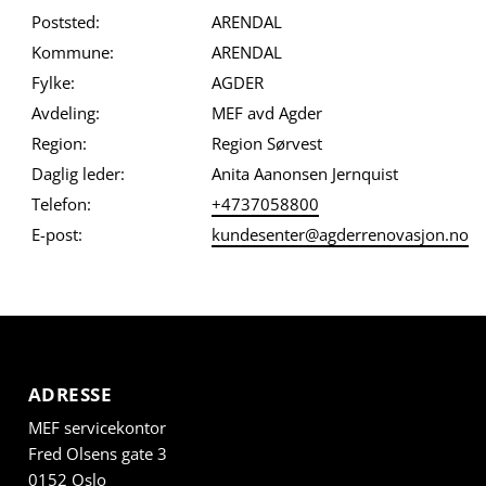
Poststed:
ARENDAL
Kommune:
ARENDAL
Fylke:
AGDER
Avdeling:
MEF avd Agder
Region:
Region Sørvest
Daglig leder:
Anita Aanonsen Jernquist
Telefon:
+4737058800
E-post:
kundesenter@agderrenovasjon.no
ADRESSE
MEF servicekontor
Fred Olsens gate 3
0152 Oslo