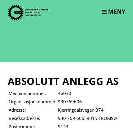
Skip
to
MENY
content
ABSOLUTT ANLEGG AS
Medlemsnummer:
46030
Organisasjonsnummer:
930769606
Adresse:
Kjerringdalsvegen 374
Besøksadresse:
930 769 606, 9015 TROMSØ
Postnummer:
9144