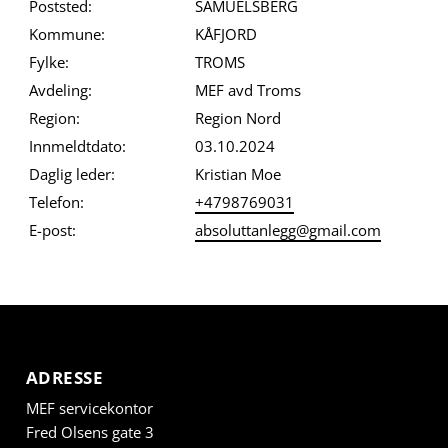
Poststed:
SAMUELSBERG
Kommune:
KÅFJORD
Fylke:
TROMS
Avdeling:
MEF avd Troms
Region:
Region Nord
Innmeldtdato:
03.10.2024
Daglig leder:
Kristian Moe
Telefon:
+4798769031
E-post:
absoluttanlegg@gmail.com
ADRESSE
MEF servicekontor
Fred Olsens gate 3