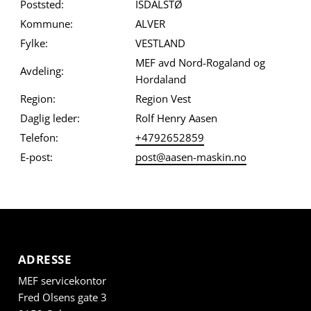
Poststed:
ISDALSTØ
Kommune:
ALVER
Fylke:
VESTLAND
MEF avd Nord-Rogaland og
Avdeling:
Hordaland
Region:
Region Vest
Daglig leder:
Rolf Henry Aasen
Telefon:
+4792652859
E-post:
post@aasen-maskin.no
ADRESSE
MEF servicekontor
Fred Olsens gate 3