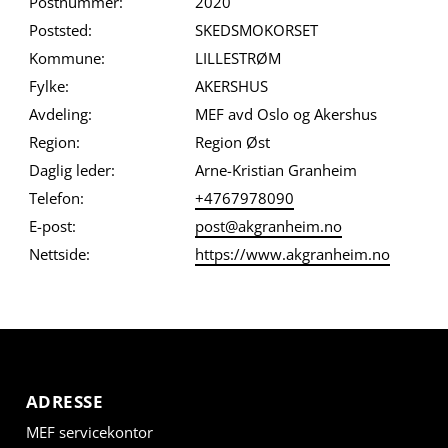
Postnummer:
2020
Poststed:
SKEDSMOKORSET
Kommune:
LILLESTRØM
Fylke:
AKERSHUS
Avdeling:
MEF avd Oslo og Akershus
Region:
Region Øst
Daglig leder:
Arne-Kristian Granheim
Telefon:
+4767978090
E-post:
post@akgranheim.no
Nettside:
https://www.akgranheim.no
ADRESSE
MEF servicekontor