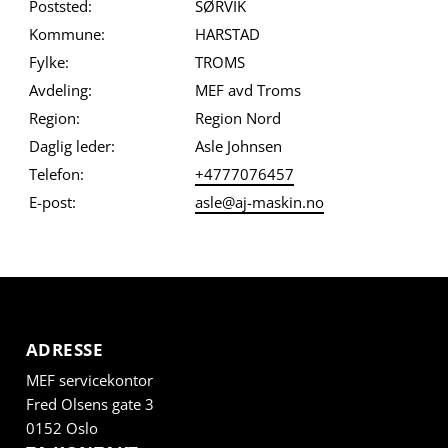
Poststed:
SØRVIK
Kommune:
HARSTAD
Fylke:
TROMS
Avdeling:
MEF avd Troms
Region:
Region Nord
Daglig leder:
Asle Johnsen
Telefon:
+4777076457
E-post:
asle@aj-maskin.no
ADRESSE
MEF servicekontor
Fred Olsens gate 3
0152 Oslo