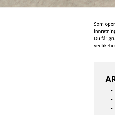
Som opera
innretnin
Du får gr
vedlikeho
A