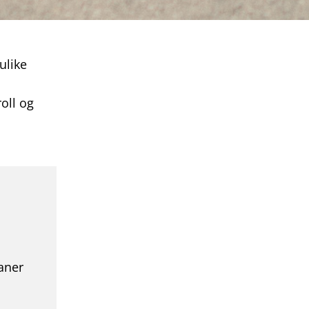
ulike
oll og
aner