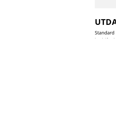
UTD
Standard u
bedrift, d
SE ST
ALTERNA
Hvis du vi
prat med
Fagb
Full 