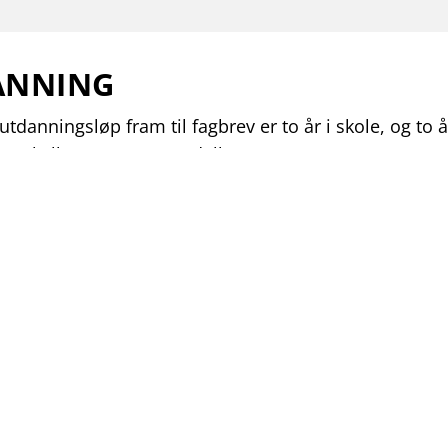
ANNING
tdanningsløp fram til fagbrev er to år i skole, og to å
ette kalles etter 2+2 modellen.
UDIELØP
TIVER TIL UTDANNING
l, så kan du. Det finnes alternativer til standard studi
 oss om andre løsninger som:
rev på jobb
opplæring i bedrift