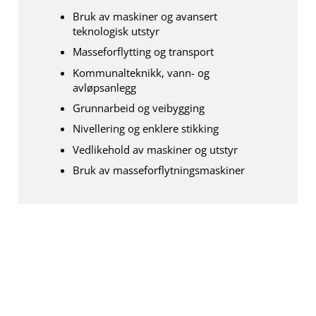
Bruk av maskiner og avansert
teknologisk utstyr
Masseforflytting og transport
Kommunalteknikk, vann- og
avløpsanlegg
Grunnarbeid og veibygging
Nivellering og enklere stikking
Vedlikehold av maskiner og utstyr
Bruk av masseforflytningsmaskiner
ÉN ARM INGEN HINDRING
Henrik (18) har aldri latt seg stoppe av at han bare har én